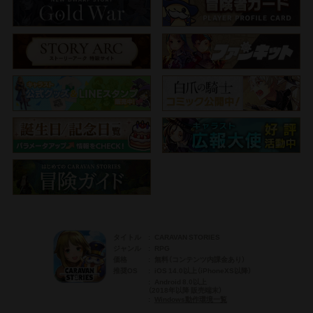
タイトル
CARAVAN STORIES
ジャンル
RPG
価格
無料（コンテンツ内課金あり）
推奨OS
iOS 14.0以上（iPhoneXS以降）
Android 8.0以上
（2018年以降 販売端末）
Windows動作環境一覧