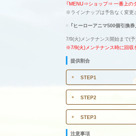
『MENU⇒ショップ⇒ 一番上
※ラインナップは予告なく変更
「ヒーローアニマ500個引換券
7/9(火)メンテナンス開始まで(予
※7/9(火)メンテナンス時に
提供割合
STEP1
STEP2
STEP3
注意事項