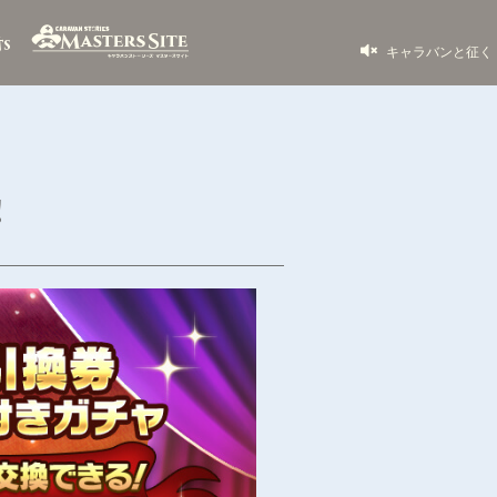
キャラバンと征く
！