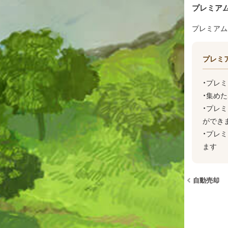
プレミア
プレミアム
プレミ
・プレ
・集め
・プレ
ができ
・プレ
ます
自動売却