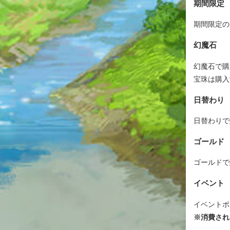
期間限定
期間限定の
幻魔石
幻魔石で購
宝珠は購入
日替わり
日替わりで
ゴールド
ゴールドで
イベント
イベントポ
※消費され