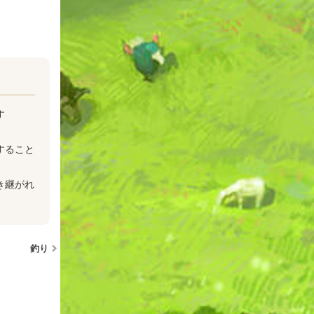
す
すること
き継がれ
釣り