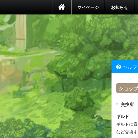
マイページ
お知らせ
ヘルプ
ショッ
交換所
ギルド
ギルドに貢
など交換す