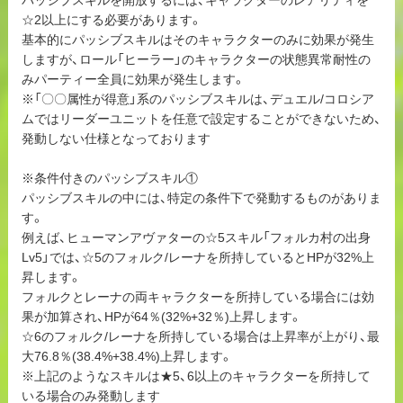
☆2以上にする必要があります。
基本的にパッシブスキルはそのキャラクターのみに効果が発生
しますが、ロール「ヒーラー」のキャラクターの状態異常耐性の
みパーティー全員に効果が発生します。
※「〇〇属性が得意」系のパッシブスキルは、デュエル/コロシア
ムではリーダーユニットを任意で設定することができないため、
発動しない仕様となっております
※条件付きのパッシブスキル①
パッシブスキルの中には、特定の条件下で発動するものがありま
す。
例えば、ヒューマンアヴァターの☆5スキル「フォルカ村の出身
Lv5」では、☆5のフォルク/レーナを所持しているとHPが32%上
昇します。
フォルクとレーナの両キャラクターを所持している場合には効
果が加算され、HPが64％(32%+32％)上昇します。
☆6のフォルク/レーナを所持している場合は上昇率が上がり、最
大76.8％(38.4%+38.4%)上昇します。
※上記のようなスキルは★5、6以上のキャラクターを所持して
いる場合のみ発動します