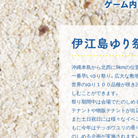
沖縄本島から北西に9kmの位
一番早いゆり祭り。広大な敷
世界のゆり１００品種が咲き
しむことができます。
祭り期間中は会場でたのしめ
テナントや物販テナントが出
また土日祝日には様々なイベ
もに今年はテッポウユリの香
のしめる企画が実施されます