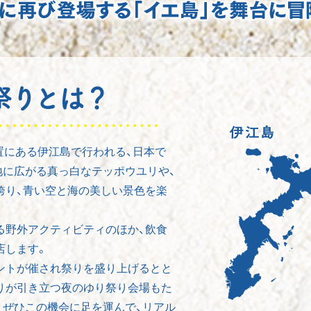
置にある伊江島で行われる、日本で
地に広がる真っ白なテッポウユリや、
誇り、青い空と海の美しい景色を楽
る野外アクティビティのほか、飲食
店します。
ントが催され祭りを盛り上げるとと
りが引き立つ夜のゆり祭り会場もた
。ぜひこの機会に足を運んで、リアル